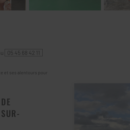
au
05 45 68 42 11
te et ses alentours pour
 DE
-SUR-