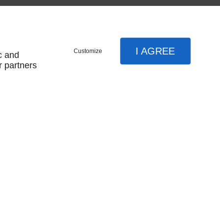
I AGREE
Customize
c and
r partners