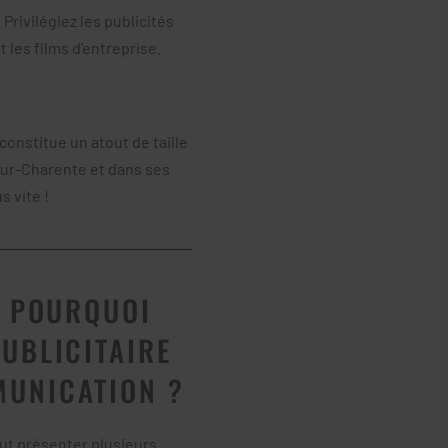
rivilégiez les publicités
 les films d'entreprise.
constitue un atout de taille
-sur-Charente et dans ses
s vite !
: POURQUOI
UBLICITAIRE
MUNICATION ?
t présenter plusieurs